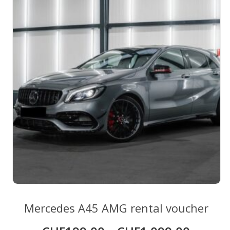
may
be
chosen
on
the
product
page
Mercedes A45 AMG rental voucher