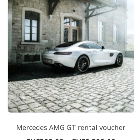
may
be
chosen
on
the
product
page
Mercedes AMG GT rental voucher