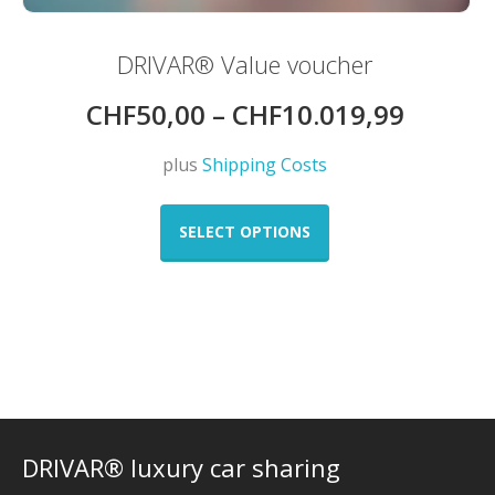
DRIVAR® Value voucher
CHF
50,00
–
CHF
10.019,99
plus
Shipping Costs
This
product
SELECT OPTIONS
has
multiple
variants.
The
options
may
be
chosen
on
DRIVAR® luxury car sharing
the