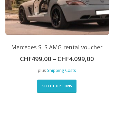
Mercedes SLS AMG rental voucher
CHF
499,00
–
CHF
4.099,00
plus
Shipping Costs
This
product
SELECT OPTIONS
has
multiple
variants.
The
options