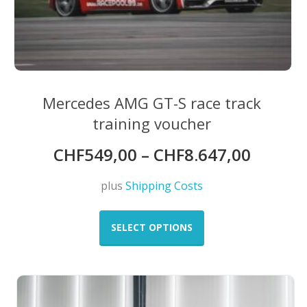
Mercedes AMG GT-S race track
training voucher
CHF
549,00
–
CHF
8.647,00
plus
Shipping Costs
This
product
SELECT OPTIONS
has
multiple
variants.
The
options