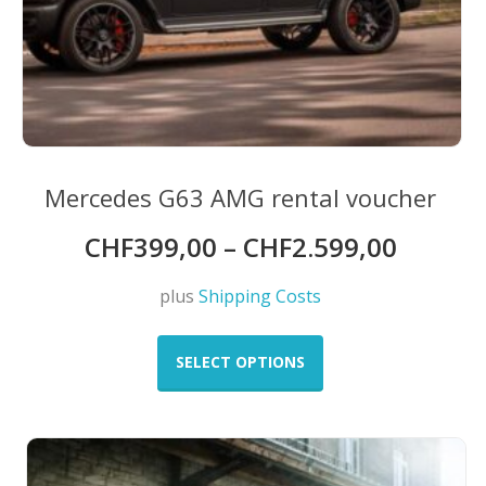
Mercedes G63 AMG rental voucher
CHF
399,00
–
CHF
2.599,00
plus
Shipping Costs
This
product
SELECT OPTIONS
has
multiple
variants.
The
options