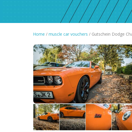
Home
/
muscle car vouchers
/ Gutschein Dodge Cha