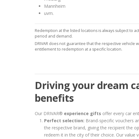
Mannheim
uvm.
Redemption at the listed locations is always subject to ac
period and demand.
DRIVAR does not guarantee that the respective vehicle will 
entitlement to redemption at a specific location.
Driving your dream car
benefits
Our DRIVAR®
experience gifts
offer every car en
Perfect selection:
Brand-specific vouchers a
the respective brand, giving the recipient the 
redeem it in the city of their choice. Our value 