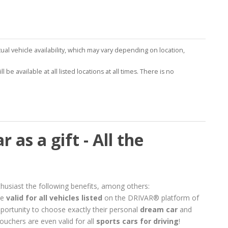
tual vehicle availability, which may vary depending on location,
be available at all listed locations at all times. There is no
 as a gift - All the
thusiast the following benefits, among others:
re
valid for all vehicles listed
on the DRIVAR® platform of
opportunity to choose exactly their personal
dream car
and
vouchers are even valid for all
sports cars for driving
!